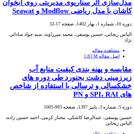
مدل‌سازی اثر سناریوی مدیریتی روی آبخوان
کاشان با مدل ریاضی Modflow و Seawat
دوره 10، شماره 1، بهار 1402، صفحه
17-32
الیاس ریحانی، حسین یوسفی، محمد میرزاوند، سید جواد ساداتی
نژاد
مشاهده مقاله
اصل مقاله
1.83 M
مقایسه و پهنه بندی کیفیت منابع آب
زیرزمینی دشت بجنورد طی دوره‏ های
خشکسالی و ترسالی با استفاده از شاخص
‏های SPI، RAI و PN
دوره 5، شماره 3، پاییز 1397، صفحه
993-1005
حسین یوسفی، عبدالرضا کاشکی، مختار کرمی، احمد حسین زاده،
الیاس ریحانی
مشاهده مقاله