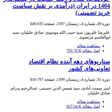
1404 در ایران (درآمدی بر نقش سیاست
خرید تضمینی)
دوره 49، شماره 4، زمستان 1397، صفحه
635-649
علیرضا علی‌پور، سید حبیب الله موسوی، صادق خلیلیان، سید
ابوالقاسم مرتضوی
مشاهده مقاله
اصل مقاله
792.76 K
سناریوهای دهه آینده نظام اقتصاد
تعاونی‌های کشور
دوره 51، شماره 4، زمستان 1399، صفحه
797-816
امیر میمنت آبادی، سید شمس الدین حسینی، عبدالرحیم پدرام،
صادق خلیلیان
مشاهده مقاله
اصل مقاله
927.54 K