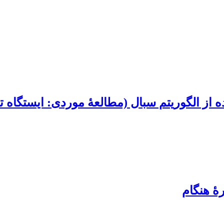
تفاده از الگوریتم سبال (مطالعۀ موردی: ایستگا
رۀ هنگام