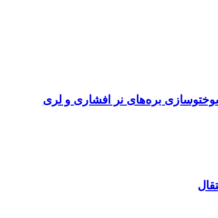
سوختوسازی بره‌های نر افشاری و لری
قال