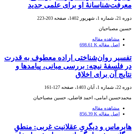
معرفت‌شناسانۀ او برای علمی جدید
دوره 21، شماره 1، شهریور 1402، صفحه
203-223
حسین مصباحیان
مشاهده مقاله
اصل مقاله
698.61 K
تفسیر روان‌شناختی اراده معطوف به قدرت
در فلسفۀ نیچه: بررسی مبانی، پیامدها و
نتایج آن برای اخلاق
دوره 22، شماره 1، آبان 1403، صفحه
127-161
محمدحسین امامی، احمد فاضلی، حسین مصباحیان
مشاهده مقاله
اصل مقاله
856.39 K
هابرماس و دیگریِ عقلانیت غربی: منطقِ