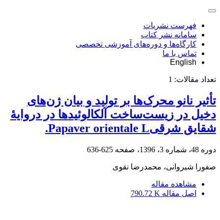
فهرست نشریات
سامانه نشر کتاب
کارگاه‌ها و دوره‌های آموزشی تخصصی
تماس با ما
English
تعداد مقالات:
1
تأثیر نانو محرک‌ها بر تولید و بیان ژن‌های
دخیل در زیست‌ساخت آلکالوئیدها در دروایۀ
شقایق شرقیPapaver orientale L.
دوره 48، شماره 3، 1396، صفحه
625-636
صفورا شیروانی، محمدرضا نقوی
مشاهده مقاله
اصل مقاله
790.72 K