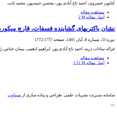
کتایون خسروی، احمد تاج آبادی پور، محسن حمیدپور، محمد ثابت
مشاهده مقاله
اصل مقاله
2 M
نشان باکتری‎های گشاینده فسفات، قارچ میکوریز و منابع فسفر بر رشد و جذب فسفر نهال‎های پسته
دوره 53، شماره 8، آبان 1401، صفحه
1757-1772
غزاله سادات ذریه، احمد تاج آبادی پور، ابراهیم ادهمی، پیمان عباس ز
مشاهده مقاله
اصل مقاله
1.51 M
سامانه مدیریت نشریات علمی.
طراحی و پیاده سازی از
سیناوب