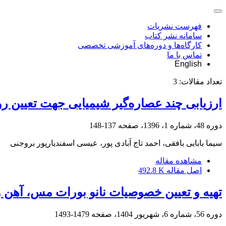
فهرست نشریات
سامانه نشر کتاب
کارگاه‌ها و دوره‌های آموزشی تخصصی
تماس با ما
English
تعداد مقالات:
3
ارزیابی چند عصاره‌گیر شیمیایی جهت تعیین روی قابل استفاده نهال‎های پسته 
دوره 48، شماره 1، 1396، صفحه
137-148
سیما بابایی بافقی، احمد تاج آبادی پور، عیسی اسفندیارپور بروجنی
مشاهده مقاله
اصل مقاله
492.8 K
تهیه و تعیین خصوصیات نانو بورات مس، آهن و
دوره 56، شماره 6، شهریور 1404، صفحه
1479-1493