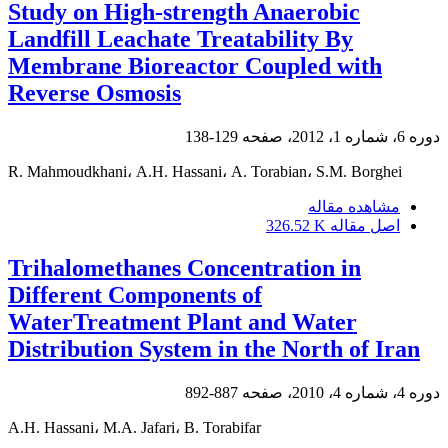
Study on High-strength Anaerobic
Landfill Leachate Treatability By
Membrane Bioreactor Coupled with
Reverse Osmosis
دوره 6، شماره 1، 2012، صفحه
129-138
R. Mahmoudkhani، A.H. Hassani، A. Torabian، S.M. Borghei
مشاهده مقاله
اصل مقاله
326.52 K
Trihalomethanes Concentration in
Different Components of
WaterTreatment Plant and Water
Distribution System in the North of Iran
دوره 4، شماره 4، 2010، صفحه
887-892
A.H. Hassani، M.A. Jafari، B. Torabifar