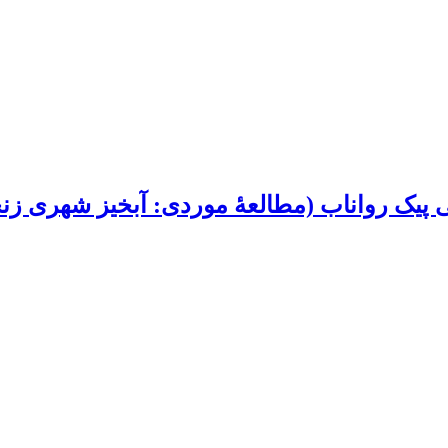
ی پیک رواناب (مطالعۀ موردی: آبخیز شهری زن