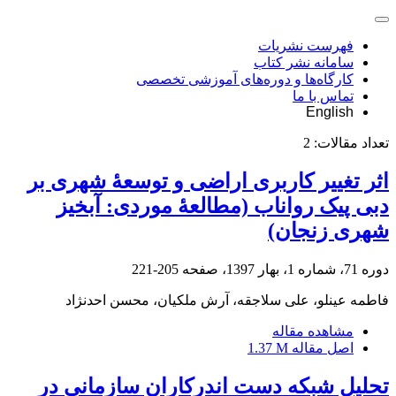
فهرست نشریات
سامانه نشر کتاب
کارگاه‌ها و دوره‌های آموزشی تخصصی
تماس با ما
English
تعداد مقالات:
2
اثر تغییر کاربری اراضی و توسعۀ شهری بر
دبی پیک رواناب (مطالعۀ موردی: آبخیز
شهری زنجان)
دوره 71، شماره 1، بهار 1397، صفحه
205-221
فاطمه عینلو، علی سلاجقه، آرش ملکیان، محسن احدنژاد
مشاهده مقاله
اصل مقاله
1.37 M
تحلیل شبکه دست اندرکاران سازمانی در