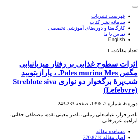
فهرست نشریات
سامانه نشر کتاب
کارگاه‌ها و دوره‌های آموزشی تخصصی
تماس با ما
English
تعداد مقالات:
1
اثرات سطوح غذایی بر رفتار میزبان‎یابی
مگس Pales murina Mes. ، پارازیتویید
شب‌پرۀ‌ برگ‎خوار دو نواری Streblote siva
(Lefebvre)
دوره 6، شماره 2، 1396، صفحه
233-243
ناصر فرار، عباسعلی زمانی، ناصر معینی نقده، مصطفی حقانی،
ابراهیم عزیزخانی
مشاهده مقاله
اصل مقاله
370.87 K