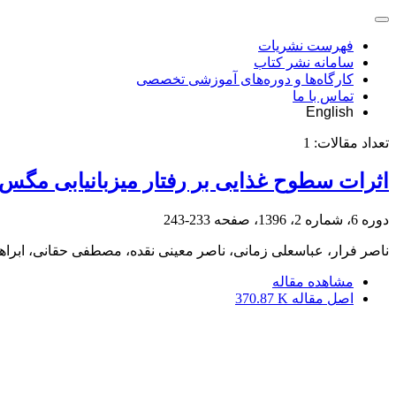
فهرست نشریات
سامانه نشر کتاب
کارگاه‌ها و دوره‌های آموزشی تخصصی
تماس با ما
English
تعداد مقالات:
1
اثرات سطوح غذایی بر رفتار میزبان‎یابی مگس Pales murina Mes. ، پارازیتویید شب‌پرۀ‌ برگ‎خوار دو نواری Streblote siva (Lefebvre)
دوره 6، شماره 2، 1396، صفحه
233-243
ناصر فرار، عباسعلی زمانی، ناصر معینی نقده، مصطفی حقانی، ابراه
مشاهده مقاله
اصل مقاله
370.87 K