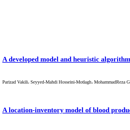
A developed model and heuristic algorithm
Parizad Vakili، Seyyed-Mahdi Hosseini-Motlagh، MohammadReza G
A location-inventory model of blood produc