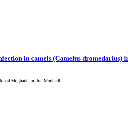
fection in camels (Camelus dromedarius) in 
ekmati Moghaddam، Iraj Moobedi