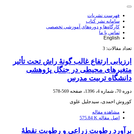
فهرست نشریات
سامانه نشر کتاب
کارگاه‌ها و دوره‌های آموزشی تخصصی
تماس با ما
English
تعداد مقالات:
3
ارزیابی ارتفاع غالب گونۀ راش تحت تأثیر
متغیرهای محیطی در جنگل پژوهشی
دانشگاه تربیت مدرس
دوره 70، شماره 4، 1396، صفحه
569-578
کوروش احمدی، سیدجلیل علوی
مشاهده مقاله
اصل مقاله
575.84 K
برآورد رطوبت زراعی و رطوبت نقطۀ