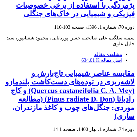
پژمردگی با استفاده از برخی خصوصیات
فیزیکی و شیمیایی در خاک‌های جنگلی
دوره 70، شماره 1، 1396، صفحه
103-110
سمیه سلگی، علی صالحی، حسن پوربابایی، محمود شعبانپور، سید
جلیل علوی
مشاهده مقاله
اصل مقاله
634.01 K
مقایسه عناصر شیمیایی تاج‌بارش و
لاشه‌ریزی در توده‌های دست‌کاشت بلند‌مازو
(Quercus castaneifolia C. A. Mey) و کاج
رادیاتا (Pinus radiate D. Don) (مطالعه
موردی: جنگل‌های چوب و کاغذ مازندران،
ساری)
دوره 74، شماره 1، بهار 1400، صفحه
1-14