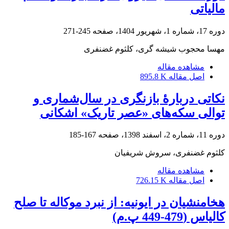
مالیاتی
دوره 17، شماره 1، شهریور 1404، صفحه
245-271
مهسا محجوب شیشه گری، کلثوم غضنفری
مشاهده مقاله
اصل مقاله
895.8 K
نکاتى دربارۀ بازنگرى در سال‌شمارى و
توالى سکه‌هاى «عصر تاریک» اشکانى
دوره 11، شماره 2، اسفند 1398، صفحه
167-185
کلثوم غضنفری، سروش شریفیان
مشاهده مقاله
اصل مقاله
726.15 K
هخامنشیان در ایونیه: از نبرد موکاله تا صلح
کالیاس (479-449 پ.م)