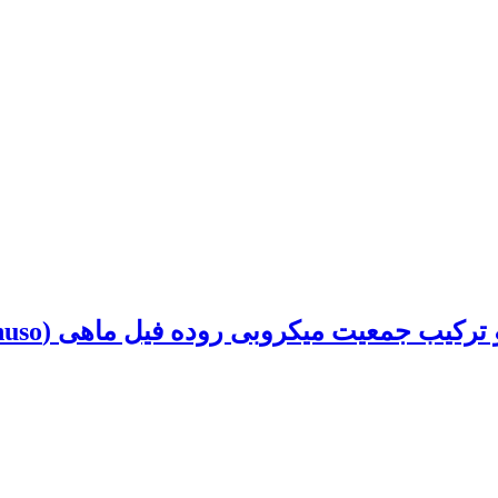
کیب جمعیت میکروبی روده فیل ماهی (Huso huso)