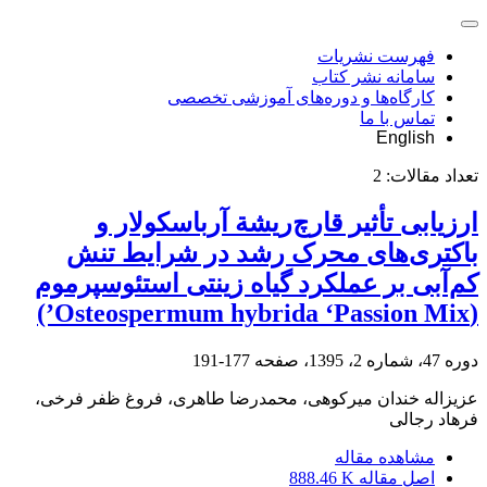
فهرست نشریات
سامانه نشر کتاب
کارگاه‌ها و دوره‌های آموزشی تخصصی
تماس با ما
English
تعداد مقالات:
2
ارزیابی تأثیر قارچ‌ریشة آرباسکولار و
باکتری‌های محرک رشد در شرایط تنش
کم‌آبی بر عملکرد گیاه زینتی استئوسپرموم
(Osteospermum hybrida ‘Passion Mix’)
دوره 47، شماره 2، 1395، صفحه
177-191
عزیزاله خندان میرکوهی، محمدرضا طاهری، فروغ ظفر فرخی،
فرهاد رجالی
مشاهده مقاله
اصل مقاله
888.46 K