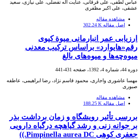
عباس لطفی، علی قرقانی، عنایت اله تفضلی، علی نیازی، سعید
عشقی، علی اکبر مظفری
مشاهده مقاله
اصل مقاله
302.24 K
ارزیابی عمر انبارمانی میوة کیوی
رقم«هایوارد» بر‌اساس ترکیب معدنی
میوه‌چه‌ها و میوه‌های بالغ
دوره 44، شماره 4، 1392، صفحه
431-441
مهسا عاشوری واجاری، محمود قاسم نژاد، رضا ابراهیمی، عاطفه
صبوری
مشاهده مقاله
اصل مقاله
188.25 K
بررسی تأثیر رویشگاه و زمان برداشت بذر
بر جوانه زنی و رشد گیاهچه درگیاه دارویی
جعفری کوهی Pimpinella aurea DC.))