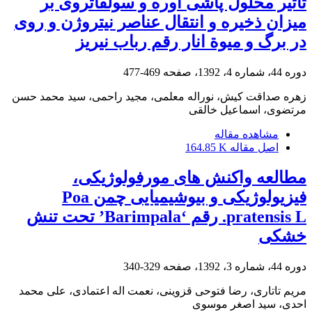
تأثیر محلول‏ پاشی اوره و سولفات‏روی بر
میزان ذخیره و انتقال عناصر نیتروژن و روی
در برگ و میوة انار رقم‌ رباب نی‏ریز
دوره 44، شماره 4، 1392، صفحه
469-477
زهره صداقت کیش، نوراله معلمی، مجید راحمی، سید محمد حسن
مرتضوی، اسماعیل خالقی
مشاهده مقاله
اصل مقاله
164.85 K
مطالعه واکنش های مورفولوژیکی،
فیزیولوژیکی و بیوشیمیایی چمن Poa
pratensis L. رقم ‘Barimpala’ تحت تنش
خشکی
دوره 44، شماره 3، 1392، صفحه
329-340
مریم تاتاری، رضا فتوحی قزوینی، نعمت اله اعتمادی، علی محمد
احدی، سید اصغر موسوی