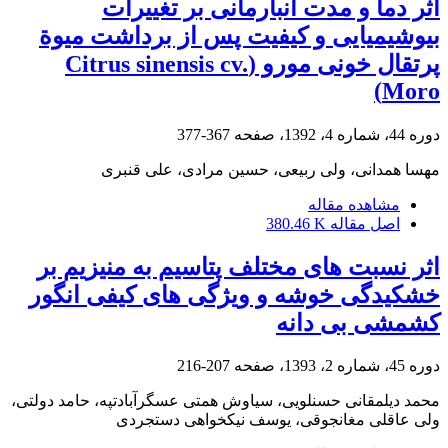
اثر دما و مدت انبارمانی بر تغییرات
بیوشیمیایی و کیفیت پس از برداشت میوة
پرتقال خونی مورو (Citrus sinensis cv.
Moro)
دوره 44، شماره 4، 1392، صفحه
367-377
مهسا همدانی، ولی ربیعی، حسین مرادی، علی قنبری
مشاهده مقاله
اصل مقاله
380.46 K
اثر نسبت‏ های مختلف پتاسیم به منیزیم بر
خشکیدگی خوشه و ویژگی‏ های کیفی انگور
کشمشی بی‏ دانه
دوره 45، شماره 2، 1393، صفحه
207-216
محمد دیلمقانی حسنلویی، سیاوش همتی عسگرآبادتپه، حامد دولتی،
ولی عاقلی مغانجوقی، یوسف نیکخواهی دستجردی