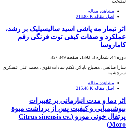
نیکبخت
مشاهده مقاله
اصل مقاله
214.83 K
اثر تیمار مه پاشی اسید سالیسیلیک بر رشد،
عملکرد و صفات کیفی توت فرنگی رقم
کاماروسا
دوره 44، شماره 3، 1392، صفحه
349-357
سارا صالحی، مصباح بابالار، تکتم سادات تقوی، محمد علی عسکری
سرچشمه
مشاهده مقاله
اصل مقاله
215.48 K
اثر دما و مدت انبارمانی بر تغییرات
بیوشیمیایی و کیفیت پس از برداشت میوة
پرتقال خونی مورو (Citrus sinensis cv.
Moro)