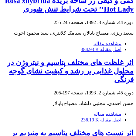
کمی و کیفی رز شاخه بریده Rosa xhybrida
‘Hot Lady’ تحت شرایط تنش شوری
دوره 44، شماره 3، 1392، صفحه
245-255
سعید ریزی، مصباح بابالار، سیامک کلانتری، سید محمود اخوت
مشاهده مقاله
اصل مقاله
384.93 K
اثر غلظت‏ های مختلف پتاسیم و نیتروژن در
محلول غذایی بر رشد و کیفیت نشای گوجه‏
فرنگی
دوره 45، شماره 2، 1393، صفحه
197-205
حسن احمدی، مجتبی دلشاد، مصباح بابالار
مشاهده مقاله
اصل مقاله
236.19 K
اثر نسبت‏ های مختلف پتاسیم به منیزیم بر