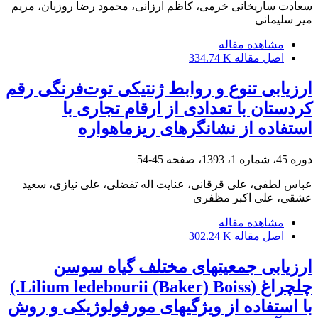
سعادت ساریخانی خرمی، کاظم ارزانی، محمود رضا روزبان، مریم
میر سلیمانی
مشاهده مقاله
اصل مقاله
334.74 K
ارزیابی تنوع و روابط ژنتیکی توت‌فرنگی رقم
کردستان با تعدادی از ارقام تجاری‌ با
استفاده از نشانگرهای ریز‏ماهواره
دوره 45، شماره 1، 1393، صفحه
45-54
عباس لطفی، علی قرقانی، عنایت اله تفضلی، علی نیازی، سعید
عشقی، علی اکبر مظفری
مشاهده مقاله
اصل مقاله
302.24 K
ارزیابی جمعیت‏های مختلف گیاه سوسن
چلچراغ (Lilium ledebourii (Baker) Boiss.)
با استفاده از ویژگی‏های مورفولوژیکی و روش‌