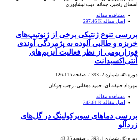
اسحاق رنجبر، جمانه ادیب نیشابوری
مشاهده مقاله
اصل مقاله
297.46 K
بررسی تنوع ژنتیکی برخی از ژنوتیپ‌های
خربزه و طالبی آلوده به پژمردگی آوندی
فوزاریومی از نظر فعالیت آنزیم‌های
آنتی‌اکسیدانت
دوره 45، شماره 2، 1393، صفحه
115-126
مهرداد حنیفه ای، حمید دهقانی، رجب چوکان
مشاهده مقاله
اصل مقاله
343.61 K
بررسی دماهای سوپرکولینگ در گل‌های
زردآلو
دوره 45، شماره 1، 1393، صفحه
35-43