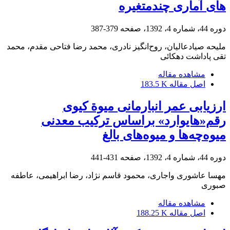
های آماری چند‌متغیره
دوره 44، شماره 4، 1392، صفحه
379-387
ملیحه صیادعالیان، روح‌انگیز نادری، محمد رضا فتاحی مقدم، محمد
تقی پاداشت دهکائی
مشاهده مقاله
اصل مقاله
183.5 K
ارزیابی عمر انبارمانی میوة کیوی
رقم«هایوارد» بر‌اساس ترکیب معدنی
میوه‌چه‌ها و میوه‌های بالغ
دوره 44، شماره 4، 1392، صفحه
431-441
مهسا عاشوری واجاری، محمود قاسم نژاد، رضا ابراهیمی، عاطفه
صبوری
مشاهده مقاله
اصل مقاله
188.25 K