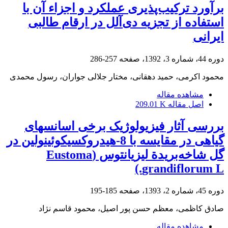
برآورد ترکیب‌پذیری عملکرد و اجزاء آن با
استفاده از تجزیه دی‌آلل در ارقام طالبی
ایرانی
دوره 44، شماره 3، 1392، صفحه
257-286
محمود اکرمی، حمید دهقانی، مختار جلالی جواران، رسول محمدی
مشاهده مقاله
اصل مقاله
209.01 K
بررسی آثار فیزیولوژیک برخی اسانس‏های
گیاهی در مقایسه با 8-‌هیدروکسی‏کوئینولین در
گل شاخه‌بریدة لیزیانتوس (Eustoma
grandiflorum L.)
دوره 45، شماره 2، 1393، صفحه
185-195
صادق کاظمی، معظم حسن پور اصیل، محمود قاسم نژاد
مشاهده مقاله