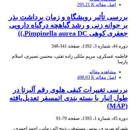
اصل مقاله
295.21 K
بررسی تأثیر رویشگاه و زمان برداشت بذر
بر جوانه زنی و رشد گیاهچه درگیاه دارویی
جعفری کوهی Pimpinella aurea DC.))
دوره 44، شماره 3، 1392، صفحه
341-348
فاطمه عسکری، مریم ملکی زاده تفتی، محسن نصیری، اسلام
پارسا
مشاهده مقاله
اصل مقاله
498.93 K
بررسی تغییرات کیفی هلوی رقم آلبرتا در
طول انبار با بسته ‏بندی اتمسفر تعدیل‌یافته
(MAP)
دوره 45، شماره 1، 1393، صفحه
79-91
شهرام بهروزی، یونس مستوفی، ذبیح اله زمانی، احمد احمدی،