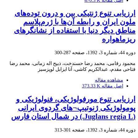
اصل مقاله
470.3 K
ارزیابی تنوع ژنتیکی بین و درون توده‌های
ملون ایران و رابطه آن‌ها با ژرم‌پلاسم
مناطق دیگر دنیا با استفاده از نشانگرهای
ریزماهواره
دوره 44، شماره 3، 1392، صفحه
287-300
محمود رقامی، محمد رضا حسندخت، ذبیح اله زمانی، محمد رضا
فتاحی مقدم، عبدالکریم کاشی، آنا ایزابل لوپز‌سیز
مشاهده مقاله
اصل مقاله
373.33 K
ارزیابی تنوع مورفولوژیکی، فنولوژیکی و
پومولوژیکی ژنوتیپ¬های گردوی ایرانی
(Juglans regia L.) در شمال استان فارس
دوره 44، شماره 3، 1392، صفحه
301-313