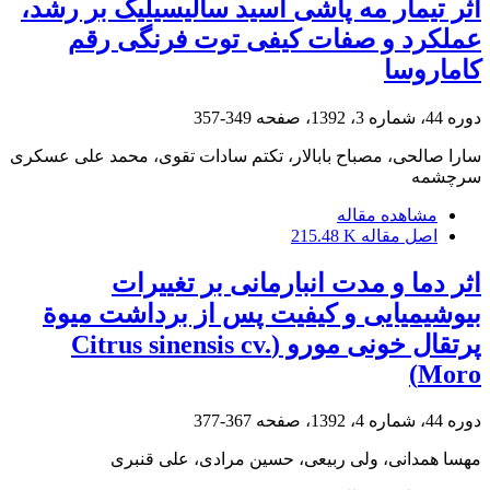
اثر تیمار مه پاشی اسید سالیسیلیک بر رشد،
عملکرد و صفات کیفی توت فرنگی رقم
کاماروسا
دوره 44، شماره 3، 1392، صفحه
349-357
سارا صالحی، مصباح بابالار، تکتم سادات تقوی، محمد علی عسکری
سرچشمه
مشاهده مقاله
اصل مقاله
215.48 K
اثر دما و مدت انبارمانی بر تغییرات
بیوشیمیایی و کیفیت پس از برداشت میوة
پرتقال خونی مورو (Citrus sinensis cv.
Moro)
دوره 44، شماره 4، 1392، صفحه
367-377
مهسا همدانی، ولی ربیعی، حسین مرادی، علی قنبری