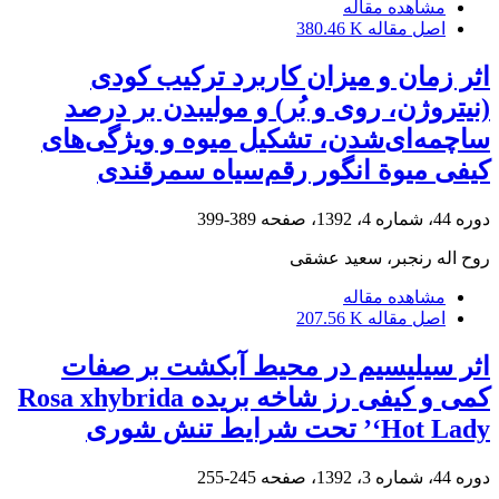
مشاهده مقاله
اصل مقاله
380.46 K
اثر زمان و میزان کاربرد ترکیب کودی
(نیتروژن، روی و بُر) و مولیبدن بر درصد
ساچمه‌ای‌شدن، تشکیل میوه و ویژگی‌های
کیفی میوة انگور رقم‌سیاه سمرقندی
دوره 44، شماره 4، 1392، صفحه
389-399
روح اله رنجبر، سعید عشقی
مشاهده مقاله
اصل مقاله
207.56 K
اثر سیلیسیم در محیط آبکشت بر صفات
کمی و کیفی رز شاخه بریده Rosa xhybrida
‘Hot Lady’ تحت شرایط تنش شوری
دوره 44، شماره 3، 1392، صفحه
245-255