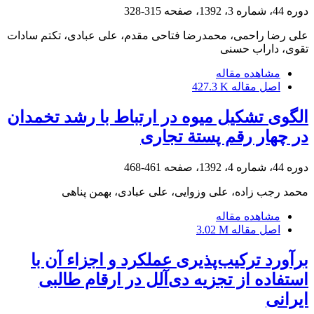
دوره 44، شماره 3، 1392، صفحه
315-328
علی رضا راحمی، محمدرضا فتاحی مقدم، علی عبادی، تکتم سادات
تقوی، داراب حسنی
مشاهده مقاله
اصل مقاله
427.3 K
الگوی تشکیل میوه در ارتباط با رشد تخمدان
در چهار ‌رقم پستة تجاری
دوره 44، شماره 4، 1392، صفحه
461-468
محمد رجب زاده، علی وزوایی، علی عبادی، بهمن پناهی
مشاهده مقاله
اصل مقاله
3.02 M
برآورد ترکیب‌پذیری عملکرد و اجزاء آن با
استفاده از تجزیه دی‌آلل در ارقام طالبی
ایرانی