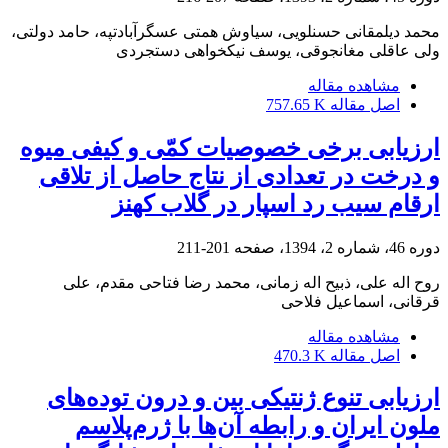
محمد دیلمقانی حسنلویی، سیاوش همتی عسگرآبادتپه، حامد دولتی،
ولی عاقلی مغانجوقی، یوسف نیکخواهی دستجردی
مشاهده مقاله
اصل مقاله
757.65 K
ارزیابی برخی خصوصیات کمّی و کیفی میوه
و درخت در تعدادی از نتاج حاصل از تلاقی
ارقام سیب رد اسپار در گلاب کهنز
دوره 46، شماره 2، 1394، صفحه
201-211
روح اله علی، ذبیح اله زمانی، محمد رضا فتاحی مقدم، علی
قرقانی، اسماعیل فلاحی
مشاهده مقاله
اصل مقاله
470.3 K
ارزیابی تنوع ژنتیکی بین و درون توده‌های
ملون ایران و رابطه آن‌ها با ژرم‌پلاسم