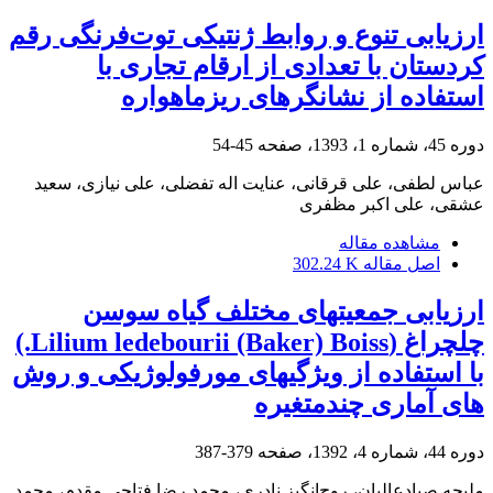
ارزیابی تنوع و روابط ژنتیکی توت‌فرنگی رقم
کردستان با تعدادی از ارقام تجاری‌ با
استفاده از نشانگرهای ریز‏ماهواره
دوره 45، شماره 1، 1393، صفحه
45-54
عباس لطفی، علی قرقانی، عنایت اله تفضلی، علی نیازی، سعید
عشقی، علی اکبر مظفری
مشاهده مقاله
اصل مقاله
302.24 K
ارزیابی جمعیت‏های مختلف گیاه سوسن
چلچراغ (Lilium ledebourii (Baker) Boiss.)
با استفاده از ویژگی‏های مورفولوژیکی و روش‌
های آماری چند‌متغیره
دوره 44، شماره 4، 1392، صفحه
379-387
ملیحه صیادعالیان، روح‌انگیز نادری، محمد رضا فتاحی مقدم، محمد