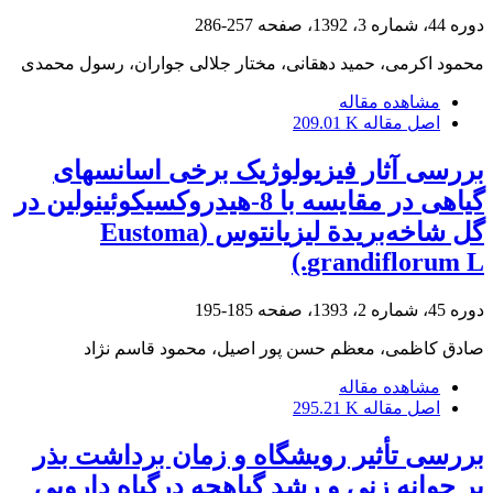
دوره 44، شماره 3، 1392، صفحه
257-286
محمود اکرمی، حمید دهقانی، مختار جلالی جواران، رسول محمدی
مشاهده مقاله
اصل مقاله
209.01 K
بررسی آثار فیزیولوژیک برخی اسانس‏های
گیاهی در مقایسه با 8-‌هیدروکسی‏کوئینولین در
گل شاخه‌بریدة لیزیانتوس (Eustoma
grandiflorum L.)
دوره 45، شماره 2، 1393، صفحه
185-195
صادق کاظمی، معظم حسن پور اصیل، محمود قاسم نژاد
مشاهده مقاله
اصل مقاله
295.21 K
بررسی تأثیر رویشگاه و زمان برداشت بذر
بر جوانه زنی و رشد گیاهچه درگیاه دارویی