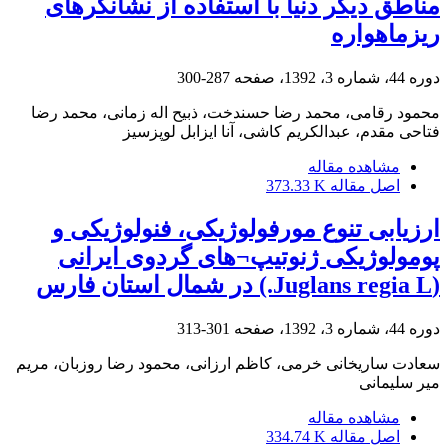
مناطق دیگر دنیا با استفاده از نشانگرهای
ریزماهواره
دوره 44، شماره 3، 1392، صفحه
287-300
محمود رقامی، محمد رضا حسندخت، ذبیح اله زمانی، محمد رضا
فتاحی مقدم، عبدالکریم کاشی، آنا ایزابل لوپز‌سیز
مشاهده مقاله
اصل مقاله
373.33 K
ارزیابی تنوع مورفولوژیکی، فنولوژیکی و
پومولوژیکی ژنوتیپ¬های گردوی ایرانی
(Juglans regia L.) در شمال استان فارس
دوره 44، شماره 3، 1392، صفحه
301-313
سعادت ساریخانی خرمی، کاظم ارزانی، محمود رضا روزبان، مریم
میر سلیمانی
مشاهده مقاله
اصل مقاله
334.74 K