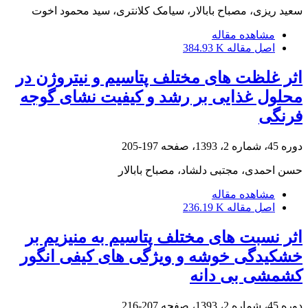
سعید ریزی، مصباح بابالار، سیامک کلانتری، سید محمود اخوت
مشاهده مقاله
اصل مقاله
384.93 K
اثر غلظت‏ های مختلف پتاسیم و نیتروژن در
محلول غذایی بر رشد و کیفیت نشای گوجه‏
فرنگی
دوره 45، شماره 2، 1393، صفحه
197-205
حسن احمدی، مجتبی دلشاد، مصباح بابالار
مشاهده مقاله
اصل مقاله
236.19 K
اثر نسبت‏ های مختلف پتاسیم به منیزیم بر
خشکیدگی خوشه و ویژگی‏ های کیفی انگور
کشمشی بی‏ دانه
دوره 45، شماره 2، 1393، صفحه
207-216