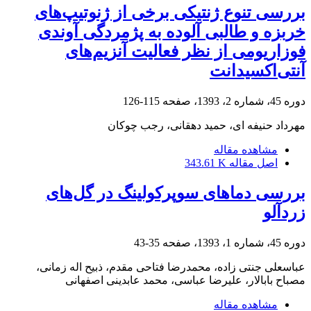
بررسی تنوع ژنتیکی برخی از ژنوتیپ‌های
خربزه و طالبی آلوده به پژمردگی آوندی
فوزاریومی از نظر فعالیت آنزیم‌های
آنتی‌اکسیدانت
دوره 45، شماره 2، 1393، صفحه
115-126
مهرداد حنیفه ای، حمید دهقانی، رجب چوکان
مشاهده مقاله
اصل مقاله
343.61 K
بررسی دماهای سوپرکولینگ در گل‌های
زردآلو
دوره 45، شماره 1، 1393، صفحه
35-43
عباسعلی جنتی زاده، محمدرضا فتاحی مقدم، ذبیح اله زمانی،
مصباح بابالار، علیرضا عباسی، محمد عابدینی اصفهانی
مشاهده مقاله