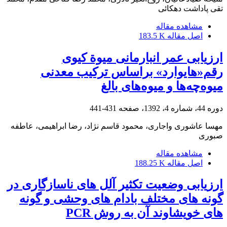
تقی پاداشت دهکائی
مشاهده مقاله
اصل مقاله
183.5 K
ارزیابی عمر انبارمانی میوة کیوی
رقم«هایوارد» بر‌اساس ترکیب معدنی
میوه‌چه‌ها و میوه‌های بالغ
دوره 44، شماره 4، 1392، صفحه
431-441
مهسا عاشوری واجاری، محمود قاسم نژاد، رضا ابراهیمی، عاطفه
صبوری
مشاهده مقاله
اصل مقاله
188.25 K
ارزیابی وضعیت تکثیر آلل های ناسازگاری در
گونه های مختلف بادام های وحشی و گونه
های خویشاوند آن به روش PCR