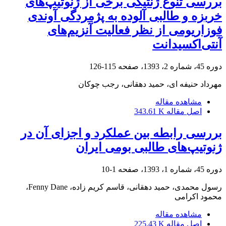
بررسی تنوع ژنتیکی برخی از ژنوتیپ‌های
خربزه و طالبی آلوده به پژمردگی آوندی
فوزاریومی از نظر فعالیت آنزیم‌های
آنتی‌اکسیدانت
دوره 45، شماره 2، 1393، صفحه
115-126
مهرداد حنیفه ای، حمید دهقانی، رجب چوکان
مشاهده مقاله
اصل مقاله
343.61 K
بررسی رابطه بین عملکرد و اجزای آن در
ژنوتیپ‌های طالبی بومی ایران
دوره 45، شماره 1، 1393، صفحه
1-10
رسول محمدی، حمید دهقانی، قاسم کریم زاده، Fenny Dane،
محمود اکرامی
مشاهده مقاله
اصل مقاله
225.43 K