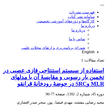
فهرست نشریات
سامانه نشر کتاب
کارگاه‌ها و دوره‌های آموزشی تخصصی
درباره ما
درباره ما
تماس با ما
شورای برنامه‌ریزی و ارتقای مجلات علمی
English
تعداد مقالات:
1
استفاده از سیستم استنتاجی فازی عصبی در
تخمین بار رسوبی و مقایسۀ آن با مدل‎های
MLR وSRC در حوضۀ رودخانۀ قرانقو
دوره 45، شماره 2، 1392، صفحه
77-90
مجید رضایی بنفشه، مهدی فیض‎ا.. پور، سحر صدر افشاری