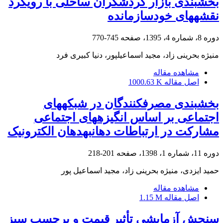
بخش‎بندی بازار گردشگران ساحلی با رویکرد
نقشه‎های خودسازمان‎ده
دوره 8، شماره 4، 1395، صفحه
745-770
منیژه بحرینی زاد، مجید اسماعیل‎پور، دنیا کبیری فرد
مشاهده مقاله
اصل مقاله
1000.63 K
بخش‎بندی مصرف‎کنندگان در شبکه‎های
اجتماعی بر اساس انگیزه‎های اجتماعی
مشارکت در ارتباطات دهان‎به‎دهان الکترونیک
دوره 11، شماره 1، 1398، صفحه
201-218
حمید ایزدی، منیژه بحرینی زاد، مجید اسماعیل پور
مشاهده مقاله
اصل مقاله
1.15 M
سنجش آزمایشی تأثیر قیمت و برچسب سبز