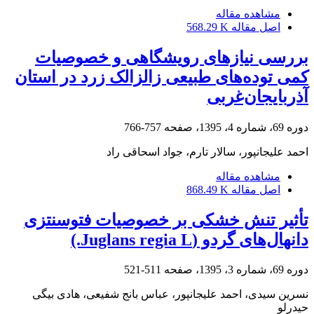
مشاهده مقاله
اصل مقاله
568.29 K
بررسی نیازهای رویشگاهی و خصوصیات
کمی توده‌های طبیعی زالزالک زرد در استان
آذربایجان‌غربی
دوره 69، شماره 4، 1395، صفحه
757-766
احمد علیجانپور، سالار تارم، جواد اسحاقی راد
مشاهده مقاله
اصل مقاله
868.49 K
تأثیر تنش خشکی بر خصوصیات فتوسنتزی
دانهال‌های گردو (Juglans regia L.)
دوره 69، شماره 3، 1395، صفحه
511-521
نسرین سیدی، احمد علیجانپور، عباس بانج شفیعی، هادی بیگی
حیدرلو