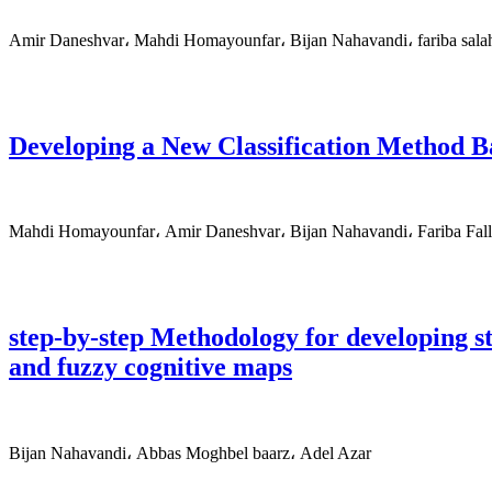
Amir Daneshvar، Mahdi Homayounfar، Bijan Nahavandi، fariba sala
Developing a New Classification Method 
Mahdi Homayounfar، Amir Daneshvar، Bijan Nahavandi، Fariba Fal
step-by-step Methodology for developing s
and fuzzy cognitive maps
Bijan Nahavandi، Abbas Moghbel baarz، Adel Azar