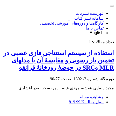
فهرست نشریات
سامانه نشر کتاب
کارگاه‌ها و دوره‌های آموزشی تخصصی
تماس با ما
English
تعداد مقالات:
1
استفاده از سیستم استنتاجی فازی عصبی در
تخمین بار رسوبی و مقایسۀ آن با مدل‎های
MLR وSRC در حوضۀ رودخانۀ قرانقو
دوره 45، شماره 2، 1392، صفحه
77-90
مجید رضایی بنفشه، مهدی فیض‎ا.. پور، سحر صدر افشاری
مشاهده مقاله
اصل مقاله
819.99 K