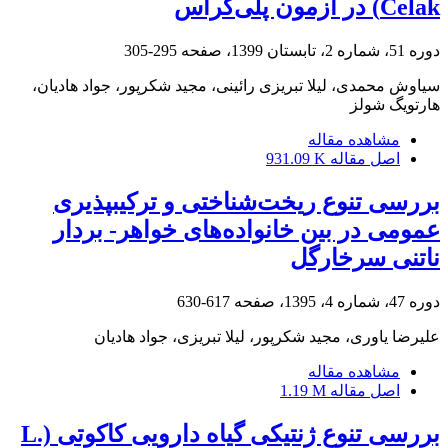
Celak‏) در آزمون پلی‌کراس
دوره 51، شماره 2، تابستان 1399، صفحه
295-305
سیاوش محمدی، لیلا تبریزی رائینی، مجید شکرپور، جواد هادیان،
هارتویگ شولز
مشاهده مقاله
اصل مقاله
931.09 K
بررسی تنوع ریخت‌شناختی و ترکیب‎پذیری
عمومی در بین خانواده‌های خواهر- بردار
ناتنی سرخارگل
دوره 47، شماره 4، 1395، صفحه
617-630
علیرضا یاوری، مجید شکرپور، لیلا تبریزی، جواد هادیان
مشاهده مقاله
اصل مقاله
1.19 M
بررسی تنوع ژنتیکی گیاه دارویی کاکوتی L.)