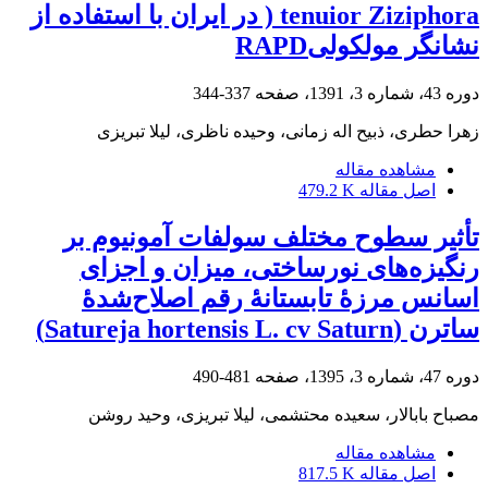
tenuior Ziziphora ( در ایران با استفاده از
نشانگر مولکولیRAPD
دوره 43، شماره 3، 1391، صفحه
337-344
زهرا حطری، ذبیح اله زمانی، وحیده ناظری، لیلا تبریزی
مشاهده مقاله
اصل مقاله
479.2 K
تأثیر سطوح مختلف سولفات آمونیوم بر
رنگیزه‌های نورساختی، میزان و اجزای
اسانس مرزۀ تابستانۀ رقم اصلاح‌شدۀ
ساترن (Satureja hortensis L. cv Saturn)
دوره 47، شماره 3، 1395، صفحه
481-490
مصباح بابالار، سعیده محتشمی، لیلا تبریزی، وحید روشن
مشاهده مقاله
اصل مقاله
817.5 K