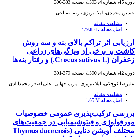
دوره 45، شماره 4، 1393، صفحه
383-390
حسین محمدی، لیلا تبریزی، رضا صالحی
مشاهده مقاله
اصل مقاله
479.85 K
ارزیابی اثر تراکم بالای بنه و سه روش
کاشت بر برخی از ویژگی‌های زراعی
زعفران (Crocus sativus L.) و رفتار بنه‌ها
دوره 42، شماره 4، 1390، صفحه
379-391
علیرضا کوچکی، لیلا تبریزی، مریم جهانی، علی اصغر محمدآبادی
مشاهده مقاله
اصل مقاله
1.65 M
بررسی ترکیب‌پذیری عمومی خصوصیات
مورفولوژی و فیتوشیمیایی در جمعیت‌های
مختلف آویشن ‏دنایی (‏Thymus daenensis