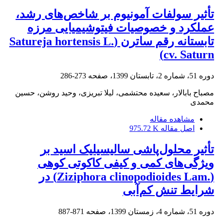
تأثیر سولفات آمونیوم بر شاخص‌های رشد،
عملکرد و خصوصیات فیتوشیمیایی مرزه
تابستانه رقم ساترن (‏Satureja ‎hortensis L.
cv. Saturn‏)‏
دوره 51، شماره 2، تابستان 1399، صفحه
273-286
مصباح بابالار، سعیده محتشمی، لیلا تبریزی، وحید روشن، حسین
محمدی
مشاهده مقاله
اصل مقاله
975.72 K
تأثیر محلول‌پاشی سالیسیلیک اسید بر
ویژگی‌های کمی و کیفی کاکوتی کوهی
‏‏(‏Ziziphora clinopodioides Lam.‎‏) در
شرایط تنش کم‌آبی
دوره 51، شماره 4، زمستان 1399، صفحه
871-887