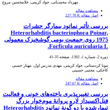
مهرداد محمدیانی، جواد کریمی، غلامحسین مروج
مشاهده مقاله
اصل مقاله
227.78 K
بررسی تأثیر نماتود بیمارگر حشرات
Heterorhabditis bacteriophora Poinar,
1975 روی جمعیت بومی گوشخیزک معمولی
Forficula auricularia L.
دوره 2، شماره 1، 1392، صفحه
35-41
مونا کردستانی، جواد کریمی، مهدی مدرس اول، مهناز حسنی
کاخکی، مجتبی حسینی
مشاهده مقاله
اصل مقاله
247.67 K
بررسی تغییرپذیری یاخته‌های خونی و فعالیت
فنل‌اکسیداز لارو پروانۀ موم‌خوار بزرگ
تیمارشده با دو گونة نماتود Heterorhabditis