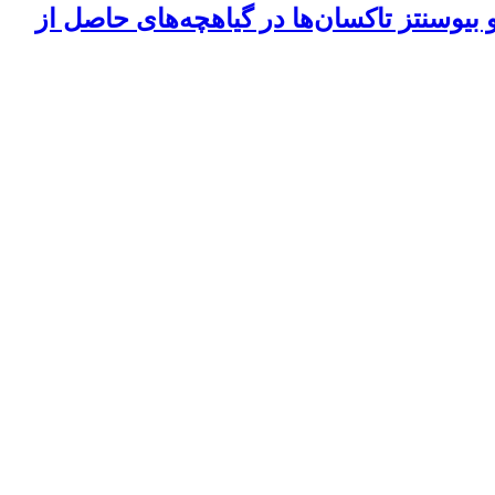
ر متیل جاسمونات و اسید سالیسیلیک در تغییرات آنزیم‌های آنتی‌اکسیدان، بیان ژن ‏bapt‏ و بیوسنتز ‏تاکسان‌ها در گیاهچه‌های حاصل از