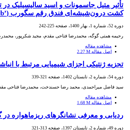
کشت درون‌شیشه‌ای فندق رقم سگورب ‏‏(‏Corylus avellana L cv. ‘Segorb’‎‏) ‏
دوره 52، شماره 1، بهار 1400، صفحه
225-242
رحیمه همتی گوگه، محمدرضا فتاحی مقدم، مجید شکرپور، محمدرض
مشاهده مقاله
اصل مقاله
2.27 M
تجزیه ژنتیکی اجزای شیمیایی مرتبط با انباش
دوره 54، شماره 2، تابستان 1402، صفحه
321-339
سید فاضل میراحمدی، محمد رضا حسندخت، محمدرضا فتاحی مقدم
مشاهده مقاله
اصل مقاله
1.68 M
ردیابی و معرفی نشانگرهای ریزماهواره در گی
دوره 49، شماره 2، تابستان 1397، صفحه
313-321