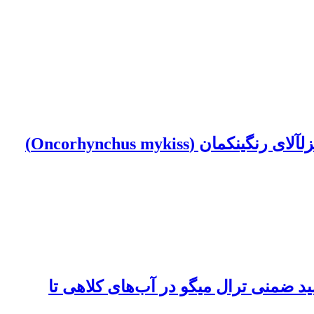
تعیین دانه بندی، مواد آلی کل و جوامع باکتری‎های بی‎هوازی اختیاری رسوب تحت تأثیر پرورش قزل‏آلای رنگین‏کمان (Oncorhynchus mykiss)
تی ماهی یال اسبی سربزرگ (Trichiurus lepturus, Linnaeus 1758) در صید ضمنی ترال میگو در آب‌های کلاهی تا