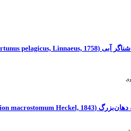
وی
ودخانۀ سزار (استان لرستان)
حقی