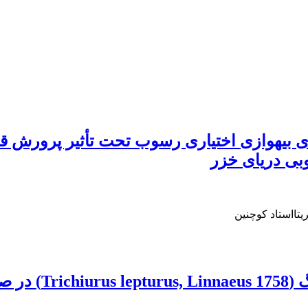
بی دریای خزر
تااستاد کوچنین
تعیین ساختار جمعی