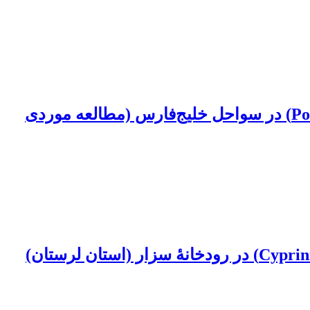
تغییرات سالانه شاخص‌های تولیدمثلی خرچنگ شناگر آبی (Portunus pelagicus, Linnaeus, 1758) در سواحل خلیج‌فارس (مطالعه موردی