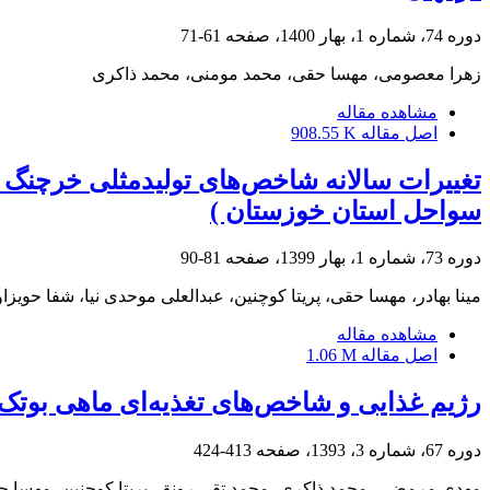
دوره 74، شماره 1، بهار 1400، صفحه
61-71
زهرا معصومی، مهسا حقی، محمد مومنی، محمد ذاکری
مشاهده مقاله
اصل مقاله
908.55 K
سواحل استان خوزستان )
دوره 73، شماره 1، بهار 1399، صفحه
81-90
مینا بهادر، مهسا حقی، پریتا کوچنین، عبدالعلی موحدی نیا، شفا حویزا
مشاهده مقاله
اصل مقاله
1.06 M
رژیم غذایی و شاخص‌های تغذیه‌ای ماهی بوتک دهان‌بزرگ (Cyprinion macrostomum Heckel, 1843) در ر
دوره 67، شماره 3، 1393، صفحه
413-424
مهدی مرمضی، محمد ذاکری، محمد تقی رونق، پریتا کوچنین، مهسا 