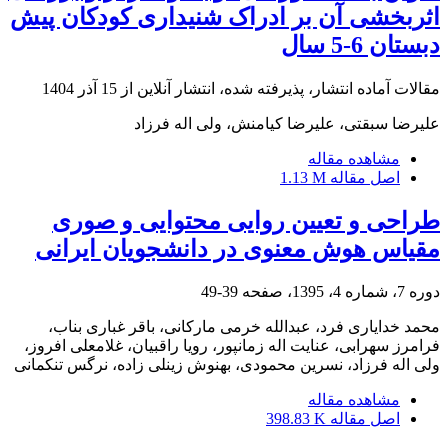
اثربخشی آن بر ادراک شنیداری کودکان پیش
دبستان 6-5 سال
مقالات آماده انتشار، پذیرفته شده، انتشار آنلاین از
15 آذر 1404
علیرضا سبقتی، علیرضا کیامنش، ولی اله فرزاد
مشاهده مقاله
اصل مقاله
1.13 M
طراحی و تعیین روایی محتوایی و صوری
مقیاس هوش معنوی در دانشجویان ایرانی
دوره 7، شماره 4، 1395، صفحه
39-49
محمد خدایاری فرد، عبدالله خرمی مارکانی، باقر غباری بناب،
فرامرز سهرابی، عنایت اله زمانپور، رویا راقبیان، غلامعلی افروز،
ولی اله فرزاد، نسرین محمودی، بهنوش زینلی زاده، نرگس تنکمانی
مشاهده مقاله
اصل مقاله
398.83 K