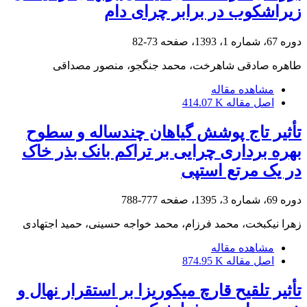
زیراشکوب در برابر چرای دام
دوره 67، شماره 1، 1393، صفحه
73-82
طاهره صادقی شاهرخت، محمد جنگجو، منصور مصداقی
مشاهده مقاله
اصل مقاله
414.07 K
تأثیر تاج پوشش گیاهان چندساله و سطوح
بهره برداری چرایی بر تراکم بانک بذر خاک
در یک مرتع استپی
دوره 69، شماره 3، 1395، صفحه
777-788
زهرا نیکبخت، محمد فرزام، محمد خواجه حسینی، حمید اجتهادی
مشاهده مقاله
اصل مقاله
874.95 K
تأثیر تلقیح قارچ میکوریزا بر استقرار نهال و