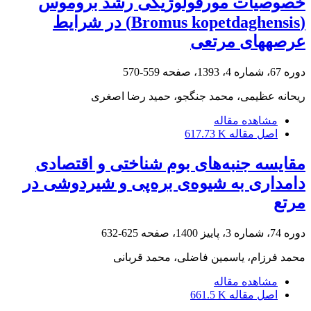
خصوصیات مورفولوژیکی رشد بروموس
(Bromus kopetdaghensis) در شرایط
عرصه‏های مرتعی
دوره 67، شماره 4، 1393، صفحه
559-570
ریحانه عظیمی، محمد جنگجو، حمید رضا اصغری
مشاهده مقاله
اصل مقاله
617.73 K
مقایسه جنبه‌های بوم شناختی و اقتصادی
دامداری به شیوه‌ی بره‌پی و شیردوشی در
مرتع
دوره 74، شماره 3، پاییز 1400، صفحه
625-632
محمد فرزام، یاسمین فاضلی، محمد قربانی
مشاهده مقاله
اصل مقاله
661.5 K