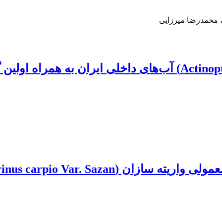
، محمدرضا میرزایی
Cyprinus ca) در طی مراحل اولیه تکوین