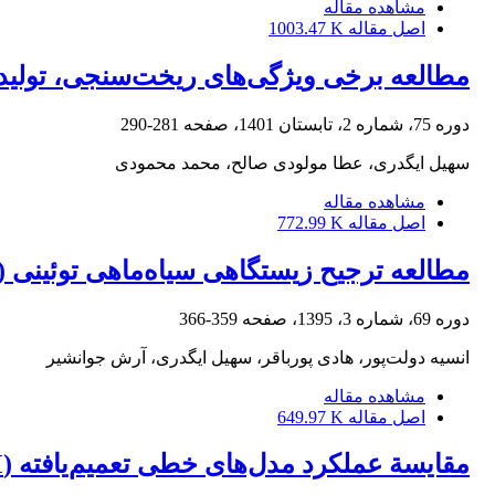
مشاهده مقاله
اصل مقاله
1003.47 K
مطالعه برخی ویژگی‌های ریخت‌سنجی، تولیدمثلی و تغذیه‌ای قزل
دوره 75، شماره 2، تابستان 1401، صفحه
281-290
سهیل ایگدری، عطا مولودی صالح، محمد محمودی
مشاهده مقاله
اصل مقاله
772.99 K
مطالعه ترجیح زیستگاهی سیاه‌ماهی توئینی (Capoeta damascina) در رودخانه کُردان با استفاده از شاخص مطلوبیت زیستگاه
دوره 69، شماره 3، 1395، صفحه
359-366
انسیه دولت‌پور، هادی پورباقر، سهیل ایگدری، آرش جوانشیر
مشاهده مقاله
اصل مقاله
649.97 K
مقایسة عملکرد مدل‌های خطی تعمیم‌یافته (GLM) و جنگل تصادفی (RF) در پیش‌بینی توزیع صید ماهی سفید (