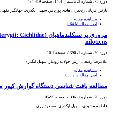
دوره 75، شماره 3، تابستان 1401، صفحه
419-434
نازنین قربانی رنجبری، هادی پورباقر، سهیل ایگدری، جهانگیر فقهی
مشاهده مقاله
اصل مقاله
1.64 M
niloticus
دوره 70، شماره 1، 1396، صفحه
1-10
غلامرضا رفیعی، آرش جولاده رودبار، سهیل ایگدری
مشاهده مقاله
اصل مقاله
633.2 K
مطالعه بافت شناسی دستگاه گوارش کپور معمولی واریته سازان (rpio Var. Sazan
دوره 70، شماره 1، 1396، صفحه
95-105
فاطمه مشیدی، سهیل ایگدری، مسعود ایری