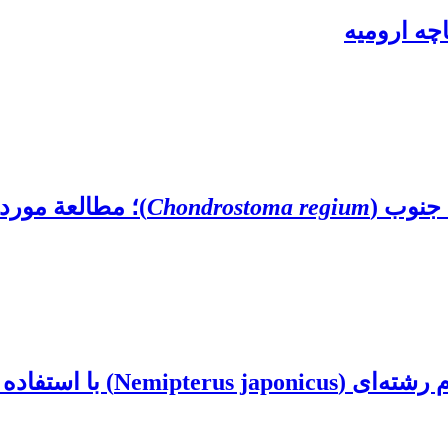
چه ارومیه
جنوب (
Chondrostoma regium
)؛ مطالعة مورد