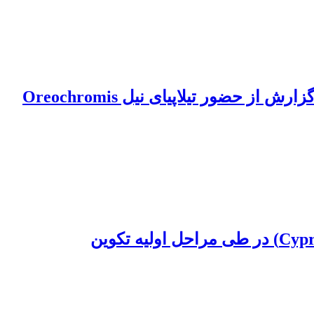
مروری بر سیکلیدماهیان (Actinopterygii: Cichlidae) آب‌های داخلی ایران به همراه اولین گزارش از حضور تیلاپیای نیل Oreochromis