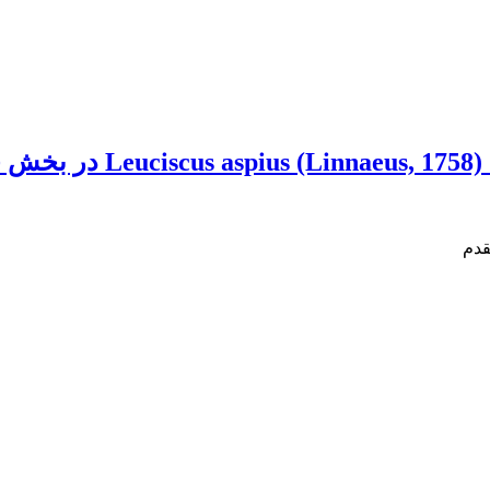
ر
قدم