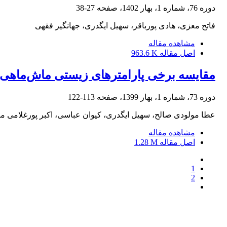
دوره 76، شماره 1، بهار 1402، صفحه
27-38
فاتح معزی، هادی پورباقر، سهیل ایگدری، جهانگیر فقهی
مشاهده مقاله
اصل مقاله
963.6 K
مقایسه برخی پارامترهای زیستی ماش‌ماهی Leuciscus aspius (Linnaeus, 1758) در بخش جنوب‌غربی حوضه دریای خز
دوره 73، شماره 1، بهار 1399، صفحه
113-122
عطا مولودی صالح، سهیل ایگدری، کیوان عباسی، اکبر پورغلامی م
مشاهده مقاله
اصل مقاله
1.28 M
1
2