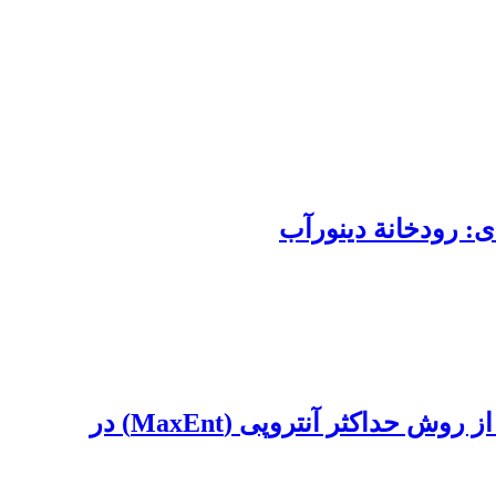
ی: رودخانة دینورآب
مدلسازی مطلوبیت زیستگاه ماهی گوازیم دم رشته‌ای (Nemipterus japonicus) با استفاده از روش حداکثر آنتروپی (MaxEnt) در