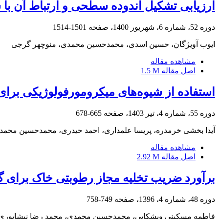
ارزیابی تشکیل اندوده سطحی و ارتباط آن با
دوره 52، شماره 6، شهریور 1400، صفحه
1501-1514
ایوب آویژگان، حسین اسدی، محمدحسین محمدی، منوچهر گرجی
مشاهده مقاله
اصل مقاله
1.5 M
استفاده از شیوه‌های میکرومورفولوژیکی برای 
دوره 55، شماره 4، تیر 1403، صفحه
665-678
آیدا بخشی خرمدره، پریسا علمداری، احمد حیدری، محمدحسین محم
مشاهده مقاله
اصل مقاله
2.92 M
برآورد ضریب تخلیه مجاز رطوبتی خاک برای گیا
دوره 48، شماره 4، 1396، صفحه
749-758
فاطمه مسکینی ویشکایی، محمدحسین محمدی، محمد رضا نیشابوری،