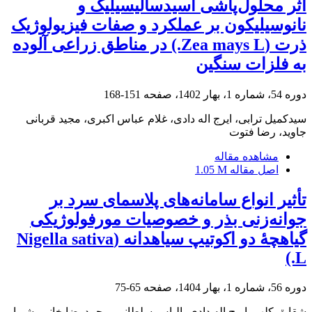
اثر محلول‌پاشی اسید‌سالیسیلیک و
نانوسیلیکون بر عملکرد و صفات فیزیولوژیک
ذرت (Zea mays L.) در مناطق زراعی آلوده
به فلزات سنگین
دوره 54، شماره 1، بهار 1402، صفحه
151-168
سیدکمیل ترابی، ایرج اله دادی، غلام عباس اکبری، مجید قربانی
جاوید، رضا فتوت
مشاهده مقاله
اصل مقاله
1.05 M
تأثیر انواع سامانه‌های پلاسمای سرد بر
جوانه‌زنی بذر و خصوصیات مورفولوژیکی
گیاهچۀ دو اکوتیپ سیاهدانه (Nigella sativa
L.)
دوره 56، شماره 1، بهار 1404، صفحه
65-75
شقایق کلهر، ایرج اله دادی، الیاس سلطانی، محمدرضا خانی، شیوا