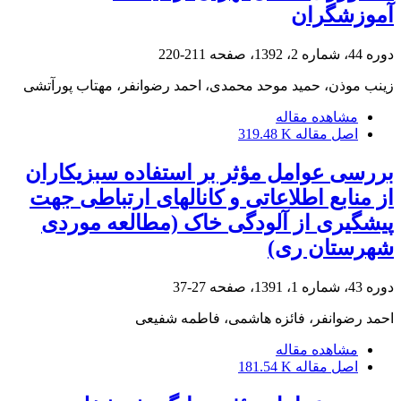
آموزشگران
دوره 44، شماره 2، 1392، صفحه
211-220
زینب موذن، حمید موحد محمدی، احمد رضوانفر، مهتاب پورآتشی
مشاهده مقاله
اصل مقاله
319.48 K
بررسی عوامل مؤثر بر استفاده سبزیکاران
از منابع اطلاعاتی و کانال‎های ارتباطی جهت
پیشگیری از آلودگی خاک (مطالعه موردی
شهرستان ری)
دوره 43، شماره 1، 1391، صفحه
27-37
احمد رضوانفر، فائزه هاشمی، فاطمه شفیعی
مشاهده مقاله
اصل مقاله
181.54 K