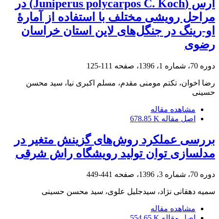
اُرس (Juniperus polycarpos C. Koch) در
مراحل رویشی مختلف با استفاده از آمارۀ
او-رینگ در جنگل‌های لاین استان خراسان
رضوی
دوره 70، شماره 1، 1396، صفحه
111-125
رضا اخوان، تکتم مومنی مقدم، مسلم اکبری نیا، سید محسن
حسینی
مشاهده مقاله
اصل مقاله
678.85 K
بررسی عملکرد روش‌های گزینش متغیر در
مدلسازی توان تولید رویشگاه راش شرقی
دوره 70، شماره 3، 1396، صفحه
441-449
سمیه دهقانی نژاد، سیدجلیل علوی، سید محسن حسینی
مشاهده مقاله
اصل مقاله
554.65 K