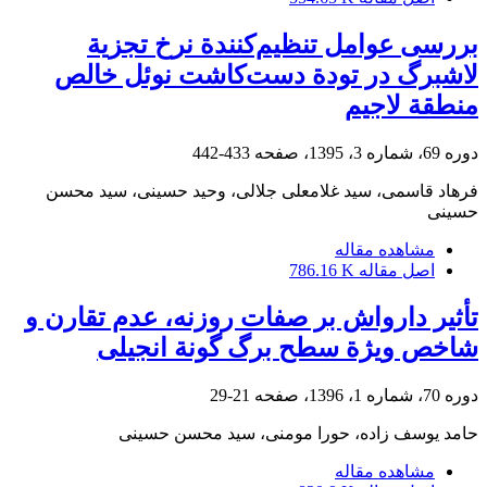
بررسی عوامل تنظیم‌کنندة نرخ تجزیة
لاشبرگ در تودة دست‌کاشت نوئل خالص
منطقة لاجیم
دوره 69، شماره 3، 1395، صفحه
433-442
فرهاد قاسمی، سید غلامعلی جلالی، وحید حسینی، سید محسن
حسینی
مشاهده مقاله
اصل مقاله
786.16 K
تأثیر دارواش بر صفات روزنه، عدم تقارن و
شاخص ویژة سطح برگ گونة انجیلی
دوره 70، شماره 1، 1396، صفحه
21-29
حامد یوسف زاده، حورا مومنی، سید محسن حسینی
مشاهده مقاله