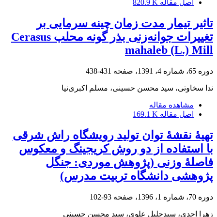
اصل مقاله
820.9 K
تاثیر تیمار مدت زمان چینه سرمایی بر
تغییرات جوانه‌‌زنی بذر گونه محلب Cerasus
mahaleb (L.) Mill
دوره 65، شماره 4، 1391، صفحه
431-438
ندا سخاوتی، سید محسن حسینی، مسلم اکبری‌نیا
مشاهده مقاله
اصل مقاله
169.1 K
تهیۀ نقشۀ توان تولید رویشگاه راش شرقی
با استفاده از دو روش کریجینگ و معکوس
فاصلۀ وزنی (پژوهش موردی: جنگل
پژوهشی دانشگاه تربیت مدرس)
دوره 70، شماره 1، 1396، صفحه
93-102
زهرا احدی، سیدجلیل علوی، سید محسن حسینی