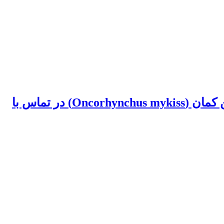
مطالعه تغییرات فاکتورهای بیوشیمیایی خون و آسیب شناسی بافتی کبد ماهی قزل آلای رنگین کمان (Oncorhynchus mykiss) در تماس با