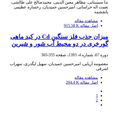
ندا سیستانی، مظاهر معین الدینی، محمدصالح علی طالشی،
نعمت اله خراسانی، امیرحسین حمیدیان، رخساره عظیمی
یانچشمه
مشاهده مقاله
اصل مقاله
915.58 K
میزان جذب فلز سنگین Cd در کبد ماهی
گورخری در دو محیط آب شور و شیرین
دوره 67، شماره 4، 1393، صفحه
355-365
معصومه آریایی، امیرحسین حمیدیان، سهیل ایگدری، سهراب
اشرفی
مشاهده مقاله
اصل مقاله
204.4 K
1
2