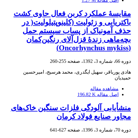
اصل مقاله
1.27 M
مقایسۀ عملکرد کربن فعال حاوی کشت
باکتریایی و زئولیت (کلینوپتیلولیت( در
حذف آمونیاک از پساب سیستم حمل
بچه‌ماهی زندۀ قزل‌آلای رنگین‌کمان
(Oncorhynchus mykiss)
دوره 66، شماره 3، 1392، صفحه
255-260
هادی پورباقر، سهیل ایگدری، محمد هرسیج، امیرحسین
حمیدیان
مشاهده مقاله
اصل مقاله
196.82 K
منشأیابی آلودگی فلزات سنگین خاک‌های
مجاور صنایع فولاد کرمان
دوره 70، شماره 3، 1396، صفحه
627-641