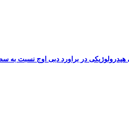
درولوژیکی در براورد دبی اوج نسبت به سطح 