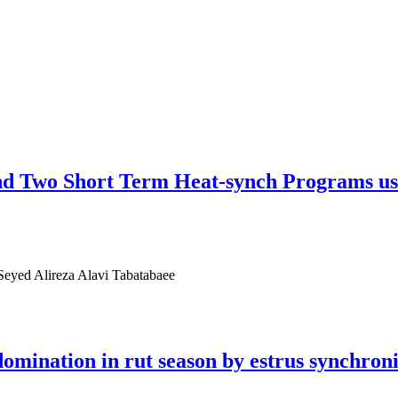
and Two Short Term Heat-synch Programs us
eyed Alireza Alavi Tabatabaee
domination in rut season by estrus synchron