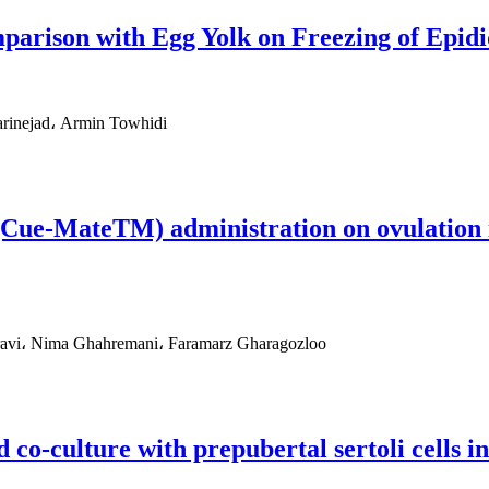
omparison with Egg Yolk on Freezing of Epi
rinejad، Armin Towhidi
e (Cue-MateTM) administration on ovulation 
avi، Nima Ghahremani، Faramarz Gharagozloo
 co-culture with prepubertal sertoli cells i