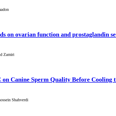
حمید قا
ids on ovarian function and prostaglandin se
حمید قاسم ز
C on Canine Sperm Quality Before Cooling t
ossein Shahverdi