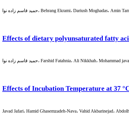
سم زاده نوا، Behrang Ekrami، Dariush Moghadas، Amin Tamadon
Effects of dietary polyunsaturated fatty ac
اده نوا، Farshid Fatahnia، Ali Nikkhah، Mohammad javad Zamiri
Effects of Incubation Temperature at 37 °
Javad Jafari، Hamid Ghasemzadeh-Nava، Vahid Akbarinejad، Abdolh