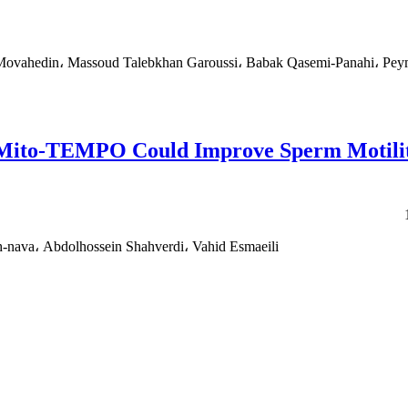
 Movahedin، Massoud Talebkhan Garoussi، Babak Qasemi-Panahi، Pey
 Mito-TEMPO Could Improve Sperm Motilit
ava، Abdolhossein Shahverdi، Vahid Esmaeili