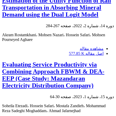
Estimation of the Utility Function of Rail
Transportation in Absorbing Mineral
Demand using the Dual Logit Model
دوره 14، شماره 2، 2022، صفحه
267-284
Akram Rostamkhani، Mohsen Nazari، Hossein Safari، Mohsen
Pourseyed Aghaee
مشاهده مقاله
اصل مقاله
577.85 K
Evaluating Service Productivity via
Combining Approach FBWM & DEA-
EEP (Case Study: Mazandaran
Electricity Distribution Company)
دوره 15، شماره 1، 2023، صفحه
30-64
Soheila Etezadi، Hossein Safari، Mostafa Zandieh، Mohammad
Reza Sadeghi Moghaddam، Ahmad Jafarnejhad