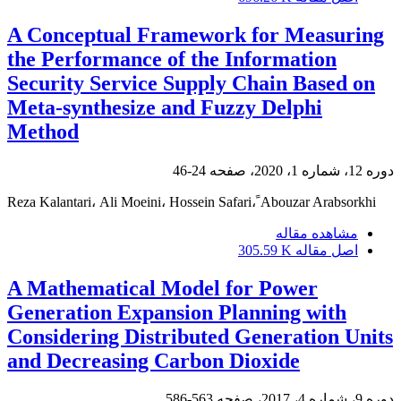
A Conceptual Framework for Measuring
the Performance of the Information
Security Service Supply Chain Based on
Meta-synthesize and Fuzzy Delphi
Method
دوره 12، شماره 1، 2020، صفحه
24-46
Reza Kalantari، Ali Moeini، Hossein Safari، ََAbouzar Arabsorkhi
مشاهده مقاله
اصل مقاله
305.59 K
A Mathematical Model for Power
Generation Expansion Planning with
Considering Distributed Generation Units
and Decreasing Carbon Dioxide
دوره 9، شماره 4، 2017، صفحه
563-586