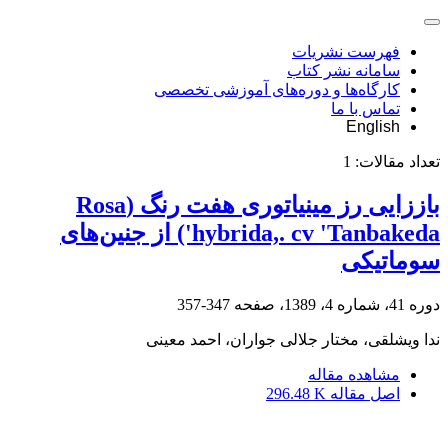
فهرست نشریات
سامانه نشر کتاب
کارگاه‌ها و دوره‌های آموزشی تخصصی
تماس با ما
English
تعداد مقالات:
1
باززایی رز مینیاتوری هفت رنگ (Rosa
hybrida,. cv 'Tanbakeda') از جنین‌های
سوماتیکی
دوره 41، شماره 4، 1389، صفحه
347-357
ندا ویشلقی، مختار جلالی جواران، احمد معینی
مشاهده مقاله
اصل مقاله
296.48 K