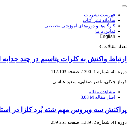
فهرست نشریات
سامانه نشر کتاب
کارگاه‌ها و دوره‌های آموزشی تخصصی
تماس با ما
English
تعداد مقالات:
3
ارتباط واکنش به کلرات پتاسیم در چند جدایه‌ ایرانی قارچ Macrophomina phaseolina، عامل پوسیدگی 
دوره 42، شماره 1، 1390، صفحه
103-112
فرناز جلالی، ناصر صفایی، سعید عباسی
مشاهده مقاله
اصل مقاله
3.08 M
پراکنش سه ویروس مهم شته بُرد کلزا در است
دوره 41، شماره 2، 1389، صفحه
251-259