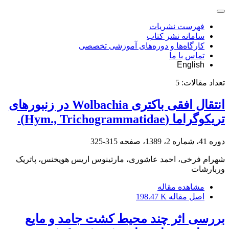
فهرست نشریات
سامانه نشر کتاب
کارگاه‌ها و دوره‌های آموزشی تخصصی
تماس با ما
English
تعداد مقالات:
5
انتقال افقی باکتری Wolbachia در زنبورهای
تریکوگراما (Hym., Trichogrammatidae).
دوره 41، شماره 2، 1389، صفحه
315-325
شهرام فرخی، احمد عاشوری، مارتینوس اریس هویخنس، پاتریک
وربارشات
مشاهده مقاله
اصل مقاله
198.47 K
بررسی اثر چند محیط کشت جامد و مایع