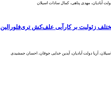
لت آبادیان، مهدی پناهی، کمال سادات اسیلان
ختلف زئولیت بر کارآیی علف‌کش تری‌فلورالین 
یلان، آریا دولت آبادیان، آیدین خدایی جوقان، احسان جمشیدی