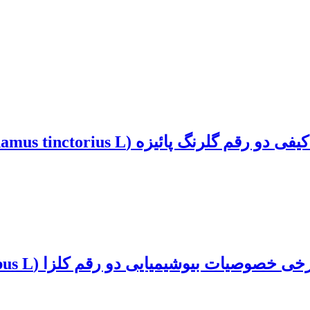
ه (Carthamus tinctorius L.) تحت تنش خشکی
یی دو رقم کلزا (Brassica napus L.) تحت شرایط تنش سرما