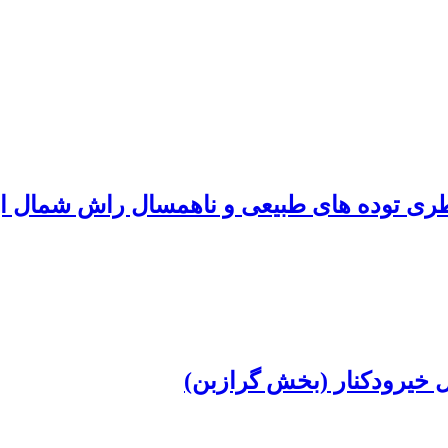
طری توده های طبیعی و ناهمسال راش شمال ای
 خیرودکنار (بخش گرازبن)